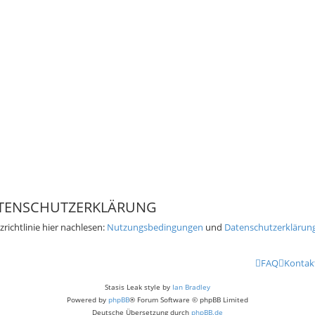
TENSCHUTZERKLÄRUNG
ichtlinie hier nachlesen:
Nutzungsbedingungen
und
Datenschutzerklärun
FAQ
Kontak
Stasis Leak style by
Ian Bradley
Powered by
phpBB
® Forum Software © phpBB Limited
Deutsche Übersetzung durch
phpBB.de