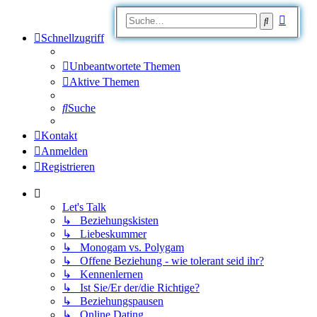
Erweit
Suche
Suche
Schnellzugriff
Unbeantwortete Themen
Aktive Themen
Suche
Kontakt
Anmelden
Registrieren
Let's Talk
↳ Beziehungskisten
↳ Liebeskummer
↳ Monogam vs. Polygam
↳ Offene Beziehung - wie tolerant seid ihr?
↳ Kennenlernen
↳ Ist Sie/Er der/die Richtige?
↳ Beziehungspausen
↳ Online Dating