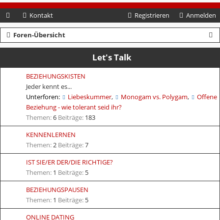
Kontakt
Registrieren
Anmelden
S
Foren-Übersicht
u
Let's Talk
c
BEZIEHUNGSKISTEN
h
Jeder kennt es...
e
Unterforen:
Liebeskummer
,
Monogam vs. Polygam
,
Offene
Beziehung - wie tolerant seid ihr?
Themen:
6
Beiträge:
183
KENNENLERNEN
Themen:
2
Beiträge:
7
IST SIE/ER DER/DIE RICHTIGE?
Themen:
1
Beiträge:
5
BEZIEHUNGSPAUSEN
Themen:
1
Beiträge:
5
ONLINE DATING