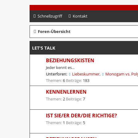
Schnellzugriff
Kontakt
Foren-Übersicht
LET'S TALK
BEZIEHUNGSKISTEN
Jeder kennt es...
Unterforen:
Liebeskummer
,
Monogam vs. Po
Themen:
6
Beiträge:
183
KENNENLERNEN
Themen:
2
Beiträge:
7
IST SIE/ER DER/DIE RICHTIGE?
Themen:
1
Beiträge:
5