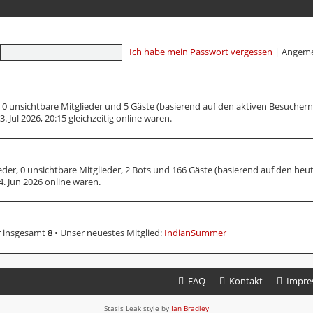
Ich habe mein Passwort vergessen
|
Angeme
r, 0 unsichtbare Mitglieder und 5 Gäste (basierend auf den aktiven Besuchern
 Jul 2026, 20:15 gleichzeitig online waren.
ieder, 0 unsichtbare Mitglieder, 2 Bots und 166 Gäste (basierend auf den he
. Jun 2026 online waren.
r insgesamt
8
• Unser neuestes Mitglied:
IndianSummer
FAQ
Kontakt
Impre
Stasis Leak style by
Ian Bradley