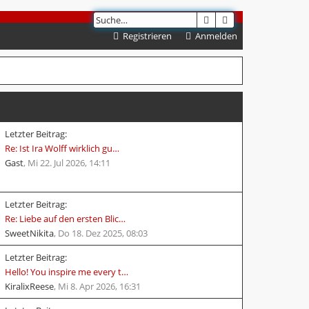
SUCHE
ERWEITERTE SUCH
Registrieren
Anmelden
L
Letzter Beitrag:
e
Re: Ist Ira Wolff wirklich gu…
t
Gast
,
Mi 22. Jul 2026, 14:11
z
t
L
Letzter Beitrag:
e
e
Re: Liebe auf den ersten Blic…
r
t
SweetNikita
,
Do 18. Dez 2025, 08:03
B
z
e
L
Letzter Beitrag:
t
i
e
Hello! You inspire me every t…
e
t
t
KiralixReese
,
Mi 8. Apr 2026, 16:31
r
r
z
B
a