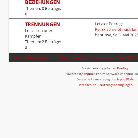
BEZIEHUNGEN
i
Themen:
0
Beiträge:
t
0
r
a
L
TRENNUNGEN
Letzter Beitrag:
g
e
Re: Ex schreibt nach lä
Loslassen oder
t
banurwa
,
Sa 3. Mai 2025
Kämpfen
z
Themen:
2
Beiträge:
t
3
e
r
Foren-Übersicht
FAQ
Kontakt
Impressum
Alle Cook
B
e
Stasis Leak style by
Ian Bradley
i
Powered by
phpBB
® Forum Software © phpBB Li
t
Deutsche Übersetzung durch
phpBB.de
r
Datenschutz
|
Nutzungsbedingungen
a
g