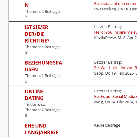
g
e
Re: Liebe auf den ersten
N
t
SweetNikita
,
Do 18. Dez
Themen:
2
Beiträge:
z
7
t
e
L
IST SIE/ER
Letzter Beitrag:
r
e
Hello! You inspire me e
DER/DIE
B
t
KiralixReese
,
Mi 8. Apr 2
RICHTIGE?
e
z
Themen:
1
Beiträge:
i
t
5
t
e
r
r
L
BEZIEHUNGSPA
Letzter Beitrag:
a
B
e
Re: Was haltet ihr von 
USEN
g
e
t
Sepp
,
Do 19. Feb 2026, 
Themen:
1
Beiträge:
i
z
5
t
t
r
e
L
ONLINE
Letzter Beitrag:
a
r
e
Re: Ex auf Social Media 
DATING
g
B
t
cvc.g
,
Do 24. Okt 2024, 
Tinder & co.
e
z
Themen:
2
Beiträge:
i
t
3
t
e
r
r
EHE UND
Keine Beiträge
a
B
LANGJÄHRIGE
g
e