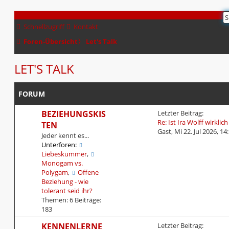
Schnellzugriff
Kontakt
Foren-Übersicht
〉
Let's Talk
LET'S TALK
FORUM
L
BEZIEHUNGSKIS
Letzter Beitrag:
e
Re: Ist Ira Wolff wirklic
TEN
t
Gast
,
Mi 22. Jul 2026, 14
Jeder kennt es...
z
Unterforen:
t
Liebeskummer
,
e
Monogam vs.
r
Polygam
,
Offene
B
Beziehung - wie
e
tolerant seid ihr?
i
Themen:
6
Beiträge:
t
183
r
a
L
KENNENLERNE
Letzter Beitrag: