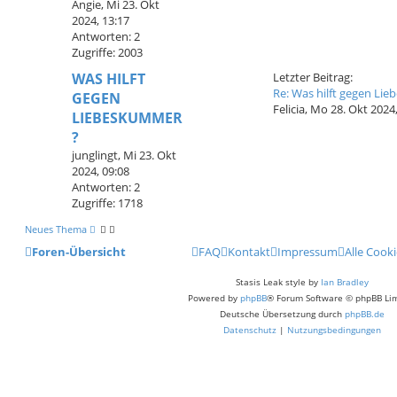
Angie
,
Mi 23. Okt
a
z
2024, 13:17
g
t
Antworten:
2
e
Zugriffe:
2003
r
B
L
WAS HILFT
Letzter Beitrag:
e
e
Re: Was hilft gegen Li
GEGEN
i
t
Felicia
,
Mo 28. Okt 2024,
LIEBESKUMMER
t
z
?
r
t
junglingt
,
Mi 23. Okt
a
e
2024, 09:08
g
r
Antworten:
2
B
Zugriffe:
1718
e
i
Neues Thema
t
Foren-Übersicht
FAQ
Kontakt
r
Impressum
Alle Cook
a
Stasis Leak style by
g
Ian Bradley
Powered by
phpBB
® Forum Software © phpBB Li
Deutsche Übersetzung durch
phpBB.de
Datenschutz
|
Nutzungsbedingungen