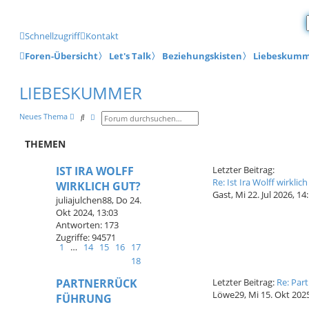
Schnellzugriff
Kontakt
Foren-Übersicht
〉
Let's Talk
〉
Beziehungskisten
〉
Liebeskum
LIEBESKUMMER
Neues Thema
S
E
u
r
c
w
THEMEN
h
e
e
i
L
t
IST IRA WOLFF
Letzter Beitrag:
e
e
Re: Ist Ira Wolff wirklic
WIRKLICH GUT?
r
t
Gast
,
Mi 22. Jul 2026, 14
juliajulchen88
,
Do 24.
t
z
e
Okt 2024, 13:03
t
S
Antworten:
173
e
u
Zugriffe:
94571
c
r
1
…
14
15
16
17
h
B
18
e
e
i
L
PARTNERRÜCK
Letzter Beitrag:
Re: Par
t
e
Löwe29
,
Mi 15. Okt 2025
FÜHRUNG
r
t